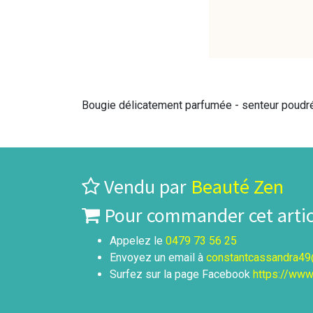
Bougie délicatement parfumée - senteur poudrée
Vendu par
Beauté Zen
Pour commander cet articl
Appelez le
0479 73 56 25
Envoyez un email à
constantcassandra4
Surfez sur la page Facebook
https://www