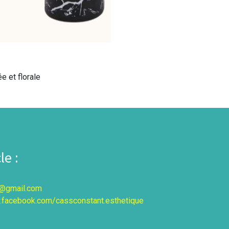
 et florale
e :
9@gmail.com
.facebook.com/cassconstant.esthetique