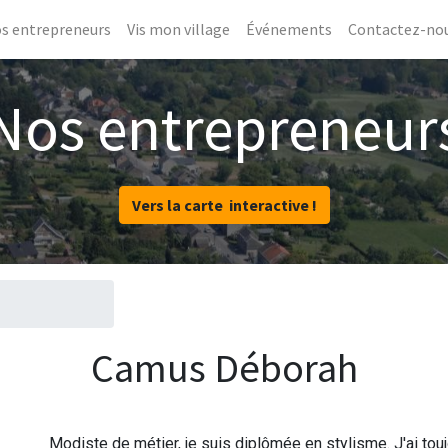
s entrepreneurs
Vis mon village
Événements
Contactez-no
Nos entrepreneur
Vers la carte interactive !
Camus Déborah
Modiste de métier, je suis diplômée en stylisme. J'ai to